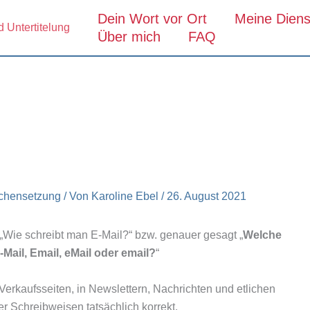
Dein Wort vor Ort
Meine Diens
d Untertitelung
Über mich
FAQ
chensetzung
/ Von
Karoline Ebel
/
26. August 2021
e „Wie schreibt man E-Mail?“ bzw. genauer gesagt „
Welche
e-Mail, Email, eMail oder email?
“
Verkaufsseiten, in Newslettern, Nachrichten und etlichen
 Schreibweisen tatsächlich korrekt.