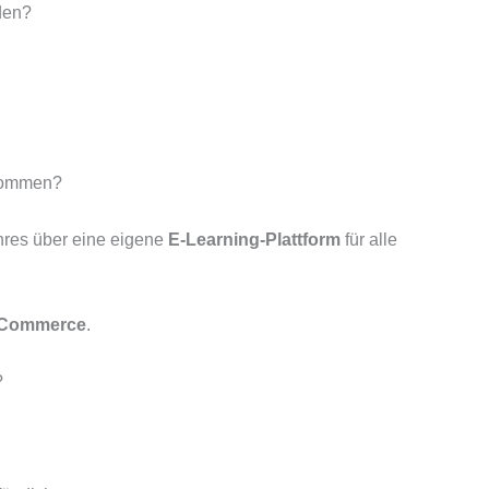
den?
nommen?
hres über eine eigene
E-Learning-Plattform
für alle
Commerce
.
?